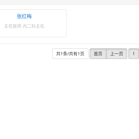
张红梅
主任医师 内二科主任
共1条/共有1页
首页
上一页
1