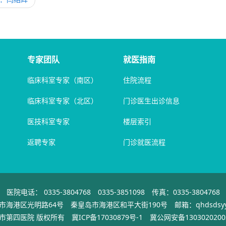
专家团队
就医指南
临床科室专家（南区）
住院流程
临床科室专家（北区）
门诊医生出诊信息
医技科室专家
楼层索引
返聘专家
门诊就医流程
医院电话： 0335-3804768 0335-3851098 传真：0335-3804768
海港区光明路64号 秦皇岛市海港区和平大街190号 邮箱：qhdsdsyyxx
市第四医院 版权所有
冀ICP备17030879号-1
冀公网安备1303020200