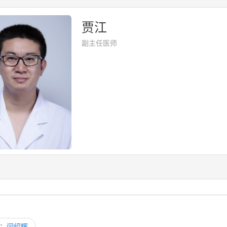
贾江
副主任医师
：闫绍辉